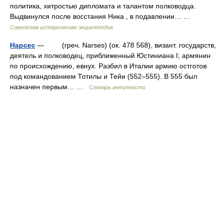
политика, хитростью дипломата и талантом полководца.
Выдвинулся после восстания Ника , в подавлении… …
Советская историческая энциклопедия
Нарсес
— (греч. Narses) (ок. 478 568), визант. государств,
деятель и полководец, приближенный Юстиниана I; армянин
по происхождению, евнух. Разбил в Италии армию остготов
под командованием Тотилы и Тейи (552–555). В 555 был
назначен первым… …
Словарь античности