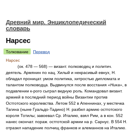
Древний мир. Энциклопедический
словарь
Нарсес
Толкование
Перевод
Нарсес
(ок. 478 — 568) — визант. полководец и политич.
деятель. Армянин по нац. Хилый и некрасивый евнух, Н.
обладал проницат. умом политика, хитростью дипломата и
талантом полководца. Выдвинулся после восстания
«Ника»
, в
подавлении к-рого сыграл видную роль. Командовал визант.
армией в последний период войны Византии против
Остготского королевства. Летом 552 в Апеннинах, у местечка
Тагина (ныне Гуальдо-Тадино) Н. разбил армию остготского
короля Тотилы; завоевал Ср. Италию, взял Рим, а в кон. 552
нанес окончат. пораж. остготской армии на р. Сарнус. В 554 Н.
отразил нападение полчищ франков и алеманнов на Италию.