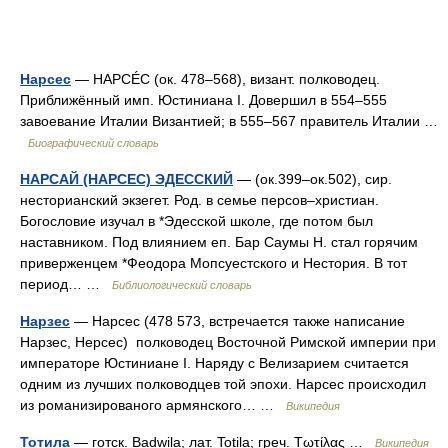
Нарсес
— НАРСÉС (ок. 478–568), визант. полководец.
Приближённый имп. Юстиниана I. Довершил в 554–555
завоевание Италии Византией; в 555–567 правитель Италии …
Биографический словарь
НАРСАЙ (НАРСЕС) ЭДЕССКИЙ
— (ок.399–ок.502), сир.
несторианский экзегет. Род. в семье персов–христиан.
Богословие изучал в *Эдесской школе, где потом был
наставником. Под влиянием еп. Бар Саумы Н. стал горячим
приверженцем *Феодора Мопсуестского и Нестория. В тот
период… …
Библиологический словарь
Нарзес
— Нарсес (478 573, встречается также написание
Нарзес, Нерсес) полководец Восточной Римской империи при
императоре Юстиниане I. Наряду с Велизарием считается
одним из лучших полководцев той эпохи. Нарсес происходил
из романизированого армянского… …
Википедия
Тотила
— готск. Badwila; лат. Totila; греч. Τωτίλας …
Википедия