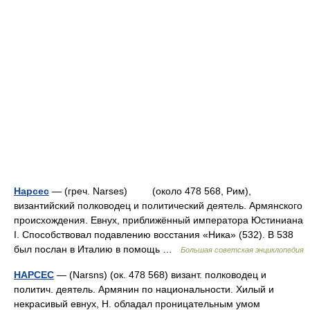
Нарсес
— (греч. Narses) (около 478 568, Рим),
византийский полководец и политический деятель. Армянского
происхождения. Евнух, приближённый императора Юстиниана
I. Способствовал подавлению восстания «Ника» (532). В 538
был послан в Италию в помощь …
Большая советская энциклопедия
НАРСЕС
— (Narsns) (ок. 478 568) визант. полководец и
политич. деятель. Армянин по национальности. Хилый и
некрасивый евнух, Н. обладал проницательным умом